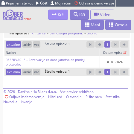
Prijavljeni ste kot
Gost
Moj račun
Odjava iz demo verzije
Krči
Išči
Video
Meni
Orodja
Nahajate se v:
Knjiženje
>
Samostojni podjetnik
>
SRS 10
Število vpisov: 1
aktualno
arhiv
vse
1
Naslov
Datum vpisa
REZERVACIJE - Rezervacije za dana jamstva ob prodaji
01.01.2024
proizvodov
Število vpisov: 1
aktualno
arhiv
vse
1
© 2026 - Davčna hiša Bilans d.o.o. - Vse pravice pridržane.
Odjava iz demo verzije
Hišni red
O avtorjih
Pišite nam
Statistika
Navodila
Iskanje