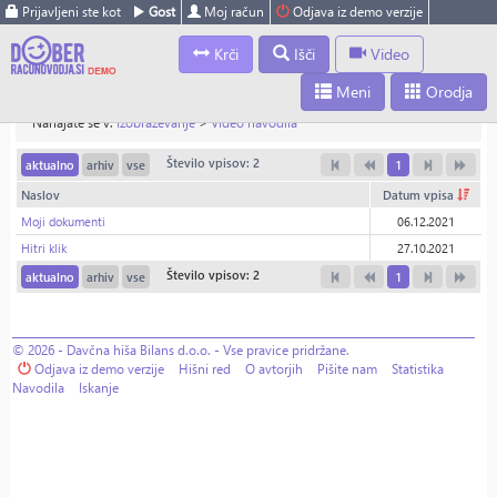
Prijavljeni ste kot
Gost
Moj račun
Odjava iz demo verzije
Krči
Išči
Video
Meni
Orodja
Nahajate se v:
Izobraževanje
>
Video navodila
Število vpisov: 2
aktualno
arhiv
vse
1
Naslov
Datum vpisa
Moji dokumenti
06.12.2021
Hitri klik
27.10.2021
Število vpisov: 2
aktualno
arhiv
vse
1
© 2026 - Davčna hiša Bilans d.o.o. - Vse pravice pridržane.
Odjava iz demo verzije
Hišni red
O avtorjih
Pišite nam
Statistika
Navodila
Iskanje