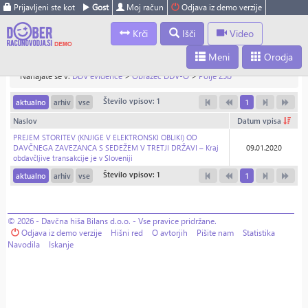
Prijavljeni ste kot
Gost
Moj račun
Odjava iz demo verzije
Krči
Išči
Video
Meni
Orodja
Nahajate se v:
DDV evidence
>
Obrazec DDV-O
>
Polje 25b
Število vpisov: 1
aktualno
arhiv
vse
1
Naslov
Datum vpisa
PREJEM STORITEV (KNJIGE V ELEKTRONSKI OBLIKI) OD
DAVČNEGA ZAVEZANCA S SEDEŽEM V TRETJI DRŽAVI – Kraj
09.01.2020
obdavčljive transakcije je v Sloveniji
Število vpisov: 1
aktualno
arhiv
vse
1
© 2026 - Davčna hiša Bilans d.o.o. - Vse pravice pridržane.
Odjava iz demo verzije
Hišni red
O avtorjih
Pišite nam
Statistika
Navodila
Iskanje