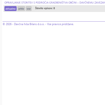
OPRAVLJANJE STORITEV S PODROČJA GRADBENIŠTVA OBČINI – DAVČNEMU ZAVEZANCU IZ S
Število vpisov: 8
aktualno
arhiv
vse
© 2026 - Davčna hiša Bilans d.o.o. - Vse pravice pridržane.