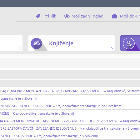
Hitri klik
Moji zadnji ogledi
Moji doku
Knjiženje
ODRA BREZ MONTAŽE DAVČNEMU ZAVEZANCU IZ SLOVENIJE – Kraj obdavčljive transakcij
nsakcije je v Sloveniji
 ZAVEZANCU IZ SLOVENIJE – Kraj obdavčljive transakcije je na Hrvaškem
Kraj obdavčljive transakcije je v Sloveniji
NA OZEMLJU HRVAŠKE, DAVČNEMU ZAVEZANCU S SEDEŽEM V SLOVENIJI – Kraj obdavčljiv
STOPA DAVČNI ZAVEZANEC IZ SLOVENIJE - Kraj obdavčljive transakcije je v Slovenij
Z SLOVENIJE – Kraj obdavčljive transakcije je v Sloveniji