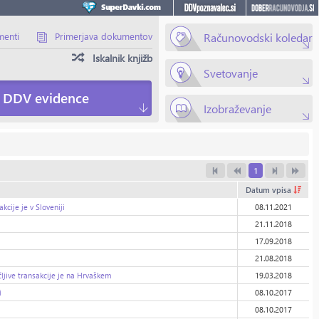
menti
Primerjava dokumentov
Računovodski koledar
Iskalnik knjižb
Svetovanje
DDV evidence
Izobraževanje
1
Datum vpisa
e je v Sloveniji
08.11.2021
21.11.2018
17.09.2018
21.08.2018
e transakcije je na Hrvaškem
19.03.2018
i
08.10.2017
08.10.2017