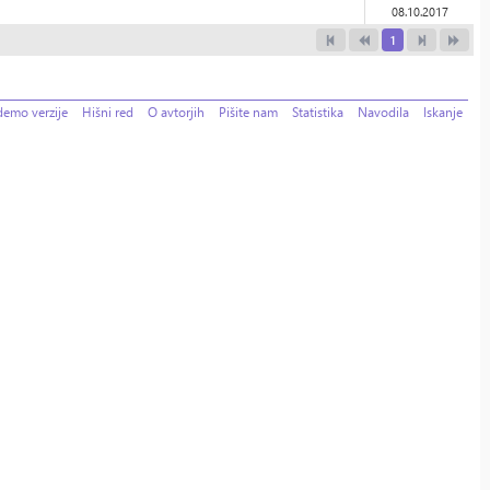
08.10.2017
1
demo verzije
Hišni red
O avtorjih
Pišite nam
Statistika
Navodila
Iskanje