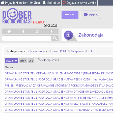
Prijavljeni ste kot
Gost
Moj račun
Odjava iz demo verzije
Krči
Video
06.08.2026
Zakonodaja
Nahajate se v:
DDV evidence
>
Obrazec PD-O
>
Ni vpisa v PD-O
Število vpisov: 8
aktualno
arhiv
vse
Naslov
OPRAVLJANJE STORITEV ODDAJANJA V NAJEM GRADBENEGA (ZIDARSKEGA, DELOVNEGA) 
OPRAVLJANJE STORITEV S PODROČJA GRADBENIŠTVA FIZIČNI OSEBI – Kraj obdavčljive tra
PREJEM PREDPLAČILA ZA OPRAVLJANJE STORITEV S PODROČJA GRADBENIŠTVA DAVČNEMU
OPRAVLJANJE STORITEV S PODROČJA GRADBENIŠTVA DAVČNEMU ZAVEZANCU IZ NEMČIJE – 
OPRAVLJANJE STORITEV S PODROČJA GRADBENIŠTVA NA NEPREMIČNINI, KI SE NAHAJA 
OPRAVLJANJE STORITEV S PODROČJA GRADBENIŠTVA SKUPNOSTI STANOVALCEV, KATERE ZA
OPRAVLJANJE STORITEV S PODROČJA GRADBENIŠTVA ATIPIČNEMU DAVČNEMU ZAVEZANCU I