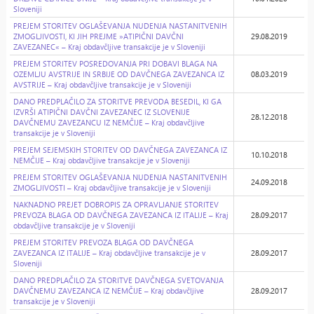
Sloveniji
PREJEM STORITEV OGLAŠEVANJA NUDENJA NASTANITVENIH
ZMOGLJIVOSTI, KI JIH PREJME »ATIPIČNI DAVČNI
29.08.2019
ZAVEZANEC« – Kraj obdavčljive transakcije je v Sloveniji
PREJEM STORITEV POSREDOVANJA PRI DOBAVI BLAGA NA
OZEMLJU AVSTRIJE IN SRBIJE OD DAVČNEGA ZAVEZANCA IZ
08.03.2019
AVSTRIJE – Kraj obdavčljive transakcije je v Sloveniji
DANO PREDPLAČILO ZA STORITVE PREVODA BESEDIL, KI GA
IZVRŠI ATIPIČNI DAVČNI ZAVEZANEC IZ SLOVENIJE
28.12.2018
DAVČNEMU ZAVEZANCU IZ NEMČIJE – Kraj obdavčljive
transakcije je v Sloveniji
PREJEM SEJEMSKIH STORITEV OD DAVČNEGA ZAVEZANCA IZ
10.10.2018
NEMČIJE – Kraj obdavčljive transakcije je v Sloveniji
PREJEM STORITEV OGLAŠEVANJA NUDENJA NASTANITVENIH
24.09.2018
ZMOGLJIVOSTI – Kraj obdavčljive transakcije je v Sloveniji
NAKNADNO PREJET DOBROPIS ZA OPRAVLJANJE STORITEV
PREVOZA BLAGA OD DAVČNEGA ZAVEZANCA IZ ITALIJE – Kraj
28.09.2017
obdavčljive transakcije je v Sloveniji
PREJEM STORITEV PREVOZA BLAGA OD DAVČNEGA
ZAVEZANCA IZ ITALIJE – Kraj obdavčljive transakcije je v
28.09.2017
Sloveniji
DANO PREDPLAČILO ZA STORITVE DAVČNEGA SVETOVANJA
DAVČNEMU ZAVEZANCA IZ NEMČIJE – Kraj obdavčljive
28.09.2017
transakcije je v Sloveniji