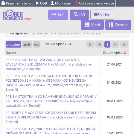
Prijavljeni ste kot
Gost
Moj račun
Odjava iz demo verzije
Krči
Išči
Video
Meni
Orodja
Nahajate se v:
DDV evidence
>
Obrazec DDV-O
>
Polje 32a
Število vpisov: 14
aktualno
arhiv
vse
1
Naslov
Datum vpisa
PREJEM STORITEV OGLAŠEVANJA OD DAVČNEGA
ZAVEZANCA S SEDEŽEM NA HRVAŠKEM – Kraj obdavčljive
21.04.2021
transakcije je v Sloveniji
PREJEM STORITEV SPLETNEGA DOSTOPA DO PREDHODNO
POSNETEGA SEMINARJA (»WEBINAR«) OD NEMŠKEGA
31.03.2021
DAVČNEGA ZAVEZANCA – Kraj obdavčljive transakcije je v
Sloveniji
PREJEM STORITEV, KI SO NAMENJENE IZKLJUČNO UPORABI V
KMETIJSTVU, GOZDARSTVU IN RIBIŠTVU – Kraj obdavčljive
06.03.2020
transakcije je v Sloveniji
PRIDOBITEV BLAGA IZ DRUGE DRŽAVE ČLANICE TER PREJEM
STORITEV PREVOZA BLAGA – Kraj obdavčljive transakcije je v
02.03.2020
Sloveniji
PREJEM STORITEV (KNJIGE V ELEKTRONSKI OBLIKI) IZ DRUGE
DRŽAVE ČLANICE UNIJE – Kraj obdavčljive transakcije je v
10.01.2020