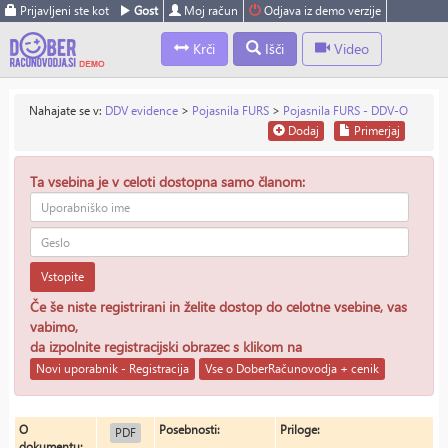
Prijavljeni ste kot
Gost
Moj račun
Odjava iz demo verzije
Krči
Išči
Video
Nahajate se v:
DDV evidence
>
Pojasnila FURS
>
Pojasnila FURS - DDV-O
Dodaj
Primerjaj
Ta vsebina je v celoti dostopna samo članom:
Vstopite
Če še niste registrirani in želite dostop do celotne vsebine, vas
vabimo,
da izpolnite registracijski obrazec s klikom na
Novi uporabnik - Registracija
Vse o DoberRačunovodja + cenik
O
Posebnosti:
Priloge:
PDF
dokumentu: