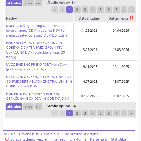
Število vpisov: 34
aktualno
arhiv
vse
«
‹
1
2
3
4
5
6
7
›
»
Naslov
Datum izdaje
Datum vpisa
Kratka vprašanja in odgovori – evidenci
obračunanega DDV in odbitka DDV ter
31.03.2026
01.04.2026
predizpolnitev obračuna DDV (20. izdaja)
EVIDENCI OBRAČUNANEGA DDV IN
ODBITKA DDV TER PREDIZPOLNITEV
13.03.2026
16.03.2026
OBRAČUNA DDV (podrobnejši opis, 20.
izdaja)
UVOZ EVIDENC PREKO PORTALA eDavki
19.11.2025
19.11.2025
(podrobnejši opis, 2. izdaja)
NASTANEK OBVEZNOSTI OBRAČUNA DDV
OD PRIDOBITEV BLAGA ZNOTRAJ UNIJE IN
14.07.2025
15.07.2025
ODBITEK TEGA DDV
PRIMERI IZPOLNJEVANJA EVIDENC
07.08.2025
08.07.2025
OBRAČUNANEGA DDV IN ODBITKA DDV
Število vpisov: 34
aktualno
arhiv
vse
«
‹
1
2
3
4
5
6
7
›
»
© 2026 - Davčna hiša Bilans d.o.o. - Vse pravice pridržane.
Odjava iz demo verzije
Hišni red
O avtorjih
Pišite nam
Statistika