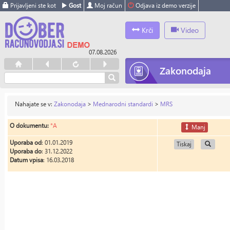
Prijavljeni ste kot
Gost
Moj račun
Odjava iz demo verzije
Krči
Video
07.08.2026
Zakonodaja
Nahajate se v:
Zakonodaja
>
Mednarodni standardi
>
MRS
O dokumentu:
*A
Manj
Uporaba od
: 01.01.2019
Tiskaj
Uporaba do
: 31.12.2022
Datum vpisa
: 16.03.2018