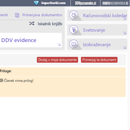
menti
Primerjava dokumentov
Računovodski koledar
Iskalnik knjižb
Svetovanje
DDV evidence
Izobraževanje
Dodaj
v moje dokumente
Primerjaj
ta dokument
Priloge:
Članek nima prilog!