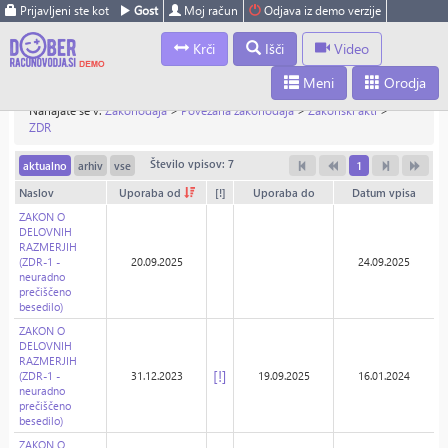
Prijavljeni ste kot
Gost
Moj račun
Odjava iz demo verzije
Krči
Išči
Video
Meni
Orodja
Nahajate se v:
Zakonodaja
>
Povezana zakonodaja
>
Zakonski akti
>
ZDR
Število vpisov: 7
aktualno
arhiv
vse
1
Naslov
Uporaba od
[!]
Uporaba do
Datum vpisa
ZAKON O
DELOVNIH
RAZMERJIH
(ZDR-1 -
20.09.2025
24.09.2025
neuradno
prečiščeno
besedilo)
ZAKON O
DELOVNIH
RAZMERJIH
[!]
(ZDR-1 -
31.12.2023
19.09.2025
16.01.2024
neuradno
prečiščeno
besedilo)
ZAKON O