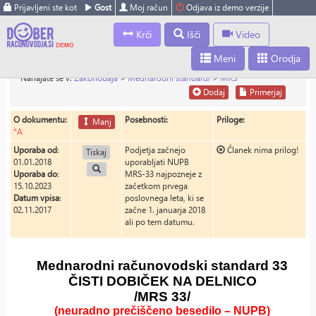
Prijavljeni ste kot
Gost
Moj račun
Odjava iz demo verzije
Krči
Išči
Video
Meni
Orodja
Nahajate se v:
Zakonodaja
>
Mednarodni standardi
>
MRS
Dodaj
Primerjaj
O dokumentu:
Posebnosti:
Priloge:
Manj
*A
Uporaba od
:
Podjetja začnejo
Članek nima prilog!
Tiskaj
01.01.2018
uporabljati NUPB
Uporaba do
:
MRS-33 najpozneje z
15.10.2023
začetkom prvega
Datum vpisa
:
poslovnega leta, ki se
02.11.2017
začne 1. januarja 2018
ali po tem datumu.