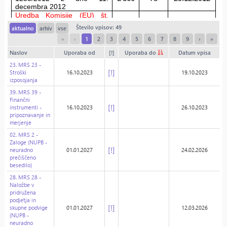
Število vpisov: 49
aktualno
arhiv
vse
«
‹
1
2
3
4
5
6
7
8
9
›
»
Naslov
Uporaba od
[!]
Uporaba do
Datum vpisa
23. MRS 23 -
[!]
Stroški
16.10.2023
19.10.2023
izposojanja
39. MRS 39 -
Finančni
[!]
instrumenti -
16.10.2023
26.10.2023
pripoznavanje in
merjenje
02. MRS 2 -
Zaloge (NUPB -
[!]
neuradno
01.01.2027
24.02.2026
prečiščeno
besedilo)
28. MRS 28 -
Naložbe v
pridružena
podjetja in
[!]
skupne podvige
01.01.2027
12.03.2026
(NUPB -
neuradno