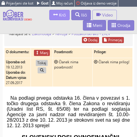
Prijavljeni ste kot
Gost
Moj račun
Odjava iz demo verzije
Krči
Išči
Video
Meni
Orodja
Nahajate se v:
Zakonodaja
>
Revizija
>
Podzakonski akti - ZREV
Dodaj
Primerjaj
O dokumentu:
Posebnosti:
Priloge:
Manj
Uporaba od
:
Članek nima
Članek nima prilog!
Tiskaj
19.12.2013
posebnosti!
Uporaba do
:
Datum vpisa
:
27.09.2017