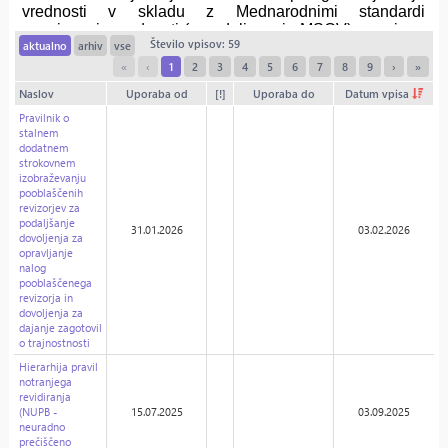
Število vpisov: 59
aktualno
arhiv
vse
«
‹
1
2
3
4
5
6
7
8
9
›
»
Naslov
Uporaba od
[!]
Uporaba do
Datum vpisa
Pravilnik o
stalnem
dodatnem
strokovnem
izobraževanju
pooblaščenih
revizorjev za
podaljšanje
31.01.2026
03.02.2026
dovoljenja za
opravljanje
nalog
pooblaščenega
revizorja in
dovoljenja za
dajanje zagotovil
o trajnostnosti
Hierarhija pravil
notranjega
revidiranja
(NUPB -
15.07.2025
03.09.2025
neuradno
prečiščeno