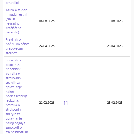
besedilo)
Tarifa o taksah
in nadomestilih
(NUPB -
06.08.2025
11.08.2025
neuradno
prečiščeno
besedilo)
Pravilnik o
načinu določitve
24.04.2025
23.04.2025
prepovedanih
storitev
Pravilnik o
pogojih za
pridobitev
potrdila o
strokovnih
znanjih za
opravljanje
nalog
pooblaščenega
revizorja,
[!]
22.02.2025
25.02.2025
potrdila o
strokovnih
znanjih za
opravljanje
nalog dajanja
zagotovil o
trajnostnosti in