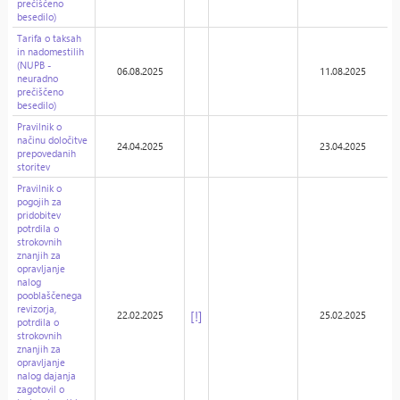
prečiščeno
besedilo)
Tarifa o taksah
in nadomestilih
(NUPB -
06.08.2025
11.08.2025
neuradno
prečiščeno
besedilo)
Pravilnik o
načinu določitve
24.04.2025
23.04.2025
prepovedanih
storitev
Pravilnik o
pogojih za
pridobitev
potrdila o
strokovnih
znanjih za
opravljanje
nalog
pooblaščenega
revizorja,
[!]
22.02.2025
25.02.2025
potrdila o
strokovnih
znanjih za
opravljanje
nalog dajanja
zagotovil o