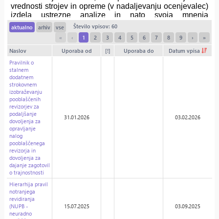
Število vpisov: 60
aktualno
arhiv
vse
«
‹
1
2
3
4
5
6
7
8
9
›
»
Naslov
Uporaba od
[!]
Uporaba do
Datum vpisa
Pravilnik o
stalnem
dodatnem
strokovnem
izobraževanju
pooblaščenih
revizorjev za
podaljšanje
31.01.2026
03.02.2026
dovoljenja za
opravljanje
nalog
pooblaščenega
revizorja in
dovoljenja za
dajanje zagotovil
o trajnostnosti
Hierarhija pravil
notranjega
revidiranja
(NUPB -
15.07.2025
03.09.2025
neuradno