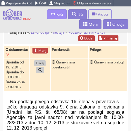
Prijavljeni ste kot
Gost
Moj račun
Odjava iz demo verzije
Krči
Išči
Video
Meni
Orodja
Nahajate se v:
Zakonodaja
>
Revizija
>
Podzakonski akti - ZREV
Dodaj
Primerjaj
O dokumentu:
Posebnosti:
Priloge:
Manj
*A
Uporaba od
:
Članek nima
Članek nima prilog!
Tiskaj
19.12.2013
posebnosti!
Uporaba do
:
31.08.2018
Datum vpisa
:
27.09.2017