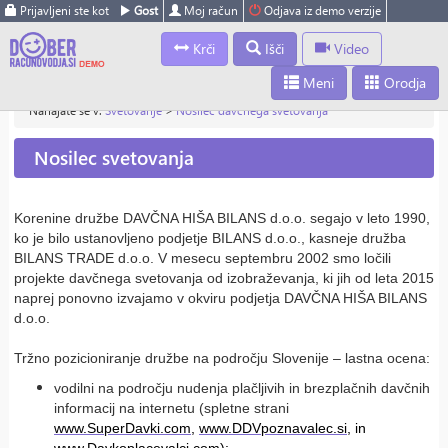
Prijavljeni ste kot
Gost
Moj račun
Odjava iz demo verzije
Krči
Išči
Video
Meni
Orodja
Nahajate se v:
Svetovanje
>
Nosilec davčnega svetovanja
Nosilec svetovanja
Korenine družbe DAVČNA HIŠA BILANS d.o.o. segajo v leto 1990,
ko je bilo ustanovljeno podjetje BILANS d.o.o., kasneje družba
BILANS TRADE d.o.o. V mesecu septembru 2002 smo ločili
projekte davčnega svetovanja od izobraževanja, ki jih od leta 2015
naprej ponovno izvajamo v okviru podjetja DAVČNA HIŠA BILANS
d.o.o.
Tržno pozicioniranje družbe na področju Slovenije – lastna ocena:
vodilni na področju nudenja plačljivih in brezplačnih davčnih
informacij na internetu (spletne strani
www.SuperDavki.com
,
www.DDVpoznavalec.si
,
in