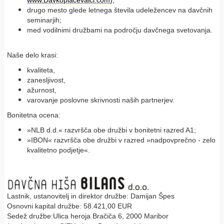
www.Davkoplacevalci.com
);
drugo mesto glede letnega števila udeležencev na davčnih
seminarjih;
med vodilnimi družbami na področju davčnega svetovanja.
Naše delo krasi:
kvaliteta,
zanesljivost,
ažurnost,
varovanje poslovne skrivnosti naših partnerjev.
Bonitetna ocena:
»NLB d.d.« razvršča obe družbi v bonitetni razred A1;
»IBON« razvršča obe družbi v razred »nadpovprečno - zelo
kvalitetno podjetje«.
Lastnik, ustanovitelj in direktor družbe: Damijan Špes
Osnovni kapital družbe: 58.421,00 EUR
Sedež družbe:Ulica heroja Bračiča 6, 2000 Maribor