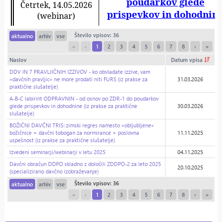
Število vpisov: 36
aktualno
arhiv
vse
«
‹
1
2
3
4
5
6
7
8
›
»
Naslov
Datum vpisa
DDV IN 7 PRAVLJIČNIH IZZIVOV - ko obvladate izzive, vam
»davčnih pravljic« ne more prodati niti FURS (iz prakse za
31.03.2026
praktične slušatelje)
A-B-C labirint ODPRAVNIN - od osnov po ZDR-1 do poudarkov
glede prispevkov in dohodnine (iz prakse za praktične
30.03.2026
slušatelje)
BOŽIČNI DAVČNI TRIS: zimski regres namesto »obljubljene«
božičnice + davčni tobogan za normirance + poslovna
11.11.2025
uspešnost (iz prakse za praktične slušatelje)
Izvedeni seminarji/webinarji v letu 2025
04.11.2025
Davčni obračun DDPO skladno z določili ZDDPO-2 za leto 2025
20.10.2025
(specializirano davčno izobraževanje)
Število vpisov: 36
aktualno
arhiv
vse
«
‹
1
2
3
4
5
6
7
8
›
»