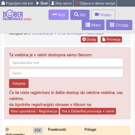
Prijavljeni ste kot
Gost
Moj račun
Odjava iz demo verzije
Krči
Išči
Video
Meni
Orodja
Nahajate se v:
Izobraževanje
>
Urnik seminarjev / webinarjev
Dodaj
Primerjaj
Ta vsebina je v celoti dostopna samo članom:
Vstopite
Če še niste registrirani in želite dostop do celotne vsebine, vas
vabimo,
da izpolnite registracijski obrazec s klikom na
Novi uporabnik - Registracija
Vse o DoberRačunovodja + cenik
O
Posebnosti:
Priloge:
PDF
dokumentu: