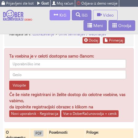
Prijavljeni ste kot
Gost
Moj račun
Odjava iz demo verzije
Krči
Išči
Video
Meni
Orodja
Nahajate se v:
Izobraževanje
>
Urnik seminarjev / webinarjev
Dodaj
Primerjaj
Ta vsebina je v celoti dostopna samo članom:
Vstopite
Če še niste registrirani in želite dostop do celotne vsebine, vas
vabimo,
da izpolnite registracijski obrazec s klikom na
Novi uporabnik - Registracija
Vse o DoberRačunovodja + cenik
O
Posebnosti:
Priloge:
PDF
dokumentu: