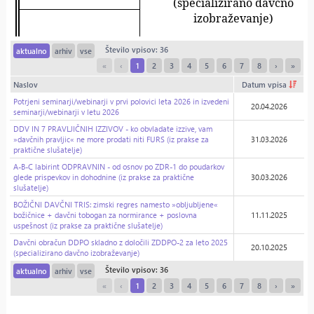
Število vpisov: 36
aktualno
arhiv
vse
«
‹
1
2
3
4
5
6
7
8
›
»
Naslov
Datum vpisa
Potrjeni seminarji/webinarji v prvi polovici leta 2026 in izvedeni
20.04.2026
seminarji/webinarji v letu 2026
DDV IN 7 PRAVLJIČNIH IZZIVOV - ko obvladate izzive, vam
»davčnih pravljic« ne more prodati niti FURS (iz prakse za
31.03.2026
praktične slušatelje)
A-B-C labirint ODPRAVNIN - od osnov po ZDR-1 do poudarkov
glede prispevkov in dohodnine (iz prakse za praktične
30.03.2026
slušatelje)
BOŽIČNI DAVČNI TRIS: zimski regres namesto »obljubljene«
božičnice + davčni tobogan za normirance + poslovna
11.11.2025
uspešnost (iz prakse za praktične slušatelje)
Davčni obračun DDPO skladno z določili ZDDPO-2 za leto 2025
20.10.2025
(specializirano davčno izobraževanje)
Število vpisov: 36
aktualno
arhiv
vse
«
‹
1
2
3
4
5
6
7
8
›
»