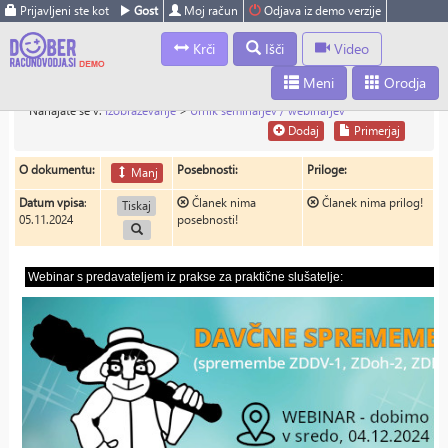
Prijavljeni ste kot
Gost
Moj račun
Odjava iz demo verzije
Krči
Išči
Video
Meni
Orodja
Nahajate se v:
Izobraževanje
>
Urnik seminarjev / webinarjev
Dodaj
Primerjaj
O dokumentu:
Posebnosti:
Priloge:
Manj
Datum vpisa
:
Članek nima
Članek nima prilog!
Tiskaj
05.11.2024
posebnosti!