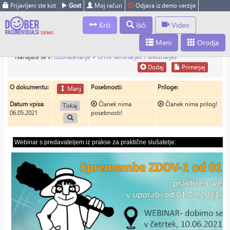
Prijavljeni ste kot
Gost
Moj račun
Odjava iz demo verzije
Krči
Išči
Video
Meni
Orodja
Nahajate se v:
Izobraževanje
>
Urnik seminarjev / webinarjev
Dodaj
Primerjaj
O dokumentu:
Posebnosti:
Priloge:
Manj
Datum vpisa
:
Članek nima
Članek nima prilog!
Tiskaj
06.05.2021
posebnosti!