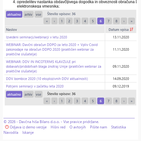
Število vpisov: 36
aktualno
arhiv
vse
«
‹
1
2
3
4
5
6
7
8
›
»
Naslov
Datum vpisa
Izvedeni seminarji/webinarji v letu 2020
13.11.2020
WEBINAR: Davčni obračun DDPO za leto 2020 + Vpliv Covid
zakonodaje na obračun DDPO 2020 (praktičen webinar za
11.11.2020
praktične slušatelje)
WEBINAR: DDV IN INCOTERMS KLAVZULE pri
dobavah/pridobitvah blaga znotraj Unije (praktičen webinar za
09.11.2020
praktične slušatelje)
DDV bombice 2020 (10 eksplozivnih DDV aktualnosti)
14.09.2020
Potrjeni seminarji v začetku leta 2020
09.12.2019
Število vpisov: 36
aktualno
arhiv
vse
«
‹
1
2
3
4
5
6
7
8
›
»
© 2026 - Davčna hiša Bilans d.o.o. - Vse pravice pridržane.
Odjava iz demo verzije
Hišni red
O avtorjih
Pišite nam
Statistika
Navodila
Iskanje