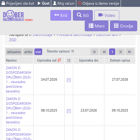
Prijavljeni ste kot
Gost
Moj račun
Odjava iz demo verzije
Krči
Išči
Video
Meni
Orodja
Nahajate se v:
Zakonodaja
>
Povezana zakonodaja
>
Zakonski akti
>
ZGD
Število vpisov: 11
aktualno
arhiv
vse
1
Naslov
Uporaba od
[!]
Uporaba do
Datum vpisa
ZAKON O
GOSPODARSKIH
DRUŽBAH (ZGD-
[!]
24.07.2026
27.07.2026
1 - neuradno
prečiščeno
besedilo)
ZAKON O
GOSPODARSKIH
DRUŽBAH (ZGD-
[!]
08.10.2025
23.07.2026
09.10.2025
1 - neuradno
prečiščeno
besedilo)
ZAKON O
GOSPODARSKIH
DRUŽBAH (ZGD-